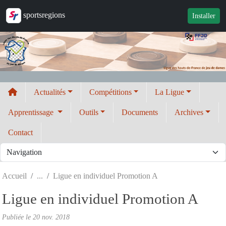
Panneau de gestion des cookies
sportsregions
Installer
Actualités
Compétitions
La Ligue
Apprentissage
Outils
Documents
Archives
Contact
Accueil
Ligue en individuel Promotion A
Ligue en individuel Promotion A
Publiée le
20 nov. 2018