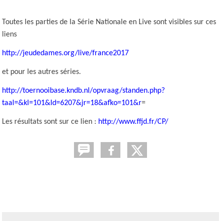
Toutes les parties de la Série Nationale en Live sont visibles sur ces
liens
http://jeudedames.org/live/france2017
et pour les autres séries.
http://toernooibase.kndb.nl/opvraag/standen.php?
taal=&kl=101&Id=6207&jr=18&afko=101&r
=
Les résultats sont sur ce lien :
http://www.ffjd.fr/CP/