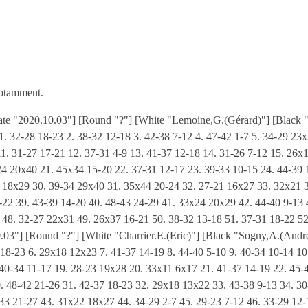
 notamment.
] [PlyCount "96"] 1. 32-28 20-24 2. 37-32 15-20 3. 41-37 10-15 4. 46-41 16-21 5. 31-27 21-26 6. 36-31 11-16 7. 34-29 17-21 8. 40-34 5-10 9. 44-40 6-11 10. 34-30 20-25 11. 29x20 25x34 12. 40x29 14x25 13. 50-44 10-14 14. 44-40 14-20 15. 49-44 19-23 16. 28x19 13x24 17. 41-36 11-17 18. 27-22 18x27 19. 31x11 21-27 20. 32x21 26x6 21. 37-32 6-11 22. 47-41 11-17 23. 41-37 1-6 24. 32-28 17-22 25. 28x17 12x21 26. 37-32 7-12 27. 32-28 9-13 28. 42-37 21-27 29. 37-31 12-18 30. 31x22 18x27 31. 29-23 13-18 32. 23x12 8x17 33. 35-30 24x35 34. 39-34 6-11 35. 44-39 35x44 36. 39x50 16-21 37. 50-44 11-16 38. 28-23 21-26 39. 48-42 20-24 40. 42-37 17-21 41. 37-32 3-9 42. 44-39 9-14 43. 34-29 15-20 44. 23-18 14-19 45. 18-12 25-30 46. 45-40 30-34 47. 39x30 24x44 48. 33-28 20-25 0-1 [Event "1/2 Coupe de France,Parthenay-Seilh,D2"] [Site "?"] [Date "2020.10.03"] [Round "?"] [White "Cuchet,D.(Daniel)"] [Black "Charrier,E.(Eric)"] [Result "1-0"] [GameType "20"] [PlyCount "93"] 1. 32-28 19-23 2. 28x19 14x23 3. 37-32 17-22 4. 33-28 22x33 5. 39x19 13x24 6. 32-28 18-22 7. 28x17 11x22 8. 44-39 12-17 9. 50-44 6-11 10. 38-33 7-12 11. 41-37 1-7 12. 43-38 9-13 13. 34-30 24-29 14. 33x24 20x29 15. 39-33 10-14 16. 33x24 14-20 17. 44-39 20x29 18. 39-33 5-10 19. 33x24 10-14 20. 49-43 14-20 21. 43-39 20x29 22. 39-33 4-10 23. 33x24 12-18 24. 37-32 7-12 25. 32-27 2-7 26. 30-25 3-9 27. 40-34 10-14 28. 34-30 14-19 29. 45-40 9-14 30. 48-43 16-21 31. 27x16 18-23 32. 40-34 12-18 33. 46-41 8-12 34. 31-26 22-28 35. 41-37 17-22 36. 43-39 11-17 37. 37-31 7-11 38. 16x7 12x1 39. 42-37 1-6 40. 38-32 28-33 41. 39x28 22x33 42. 34-29 23x34 43. 30x28 19x30 44. 35x24 6-11 45. 31-27 11-16 46. 28-22 17x28 47. 32x12 1-0 [Event "1/2 Coupe de France,Parthenay-Seilh,D3"] [Site "?"] [Date "2020.10.03"] [Round "?"] [White "Bernardeau,Y.(Yves)"] [Black "Cerbone,S.(Stéphane)"] [Result "1-0"] [GameType "20"] [PlyCount "71"] 1. 32-28 17-21 2. 31-26 19-23 3. 28x19 14x23 4. 26x17 12x21 5. 37-32 10-14 6. 34-30 14-19 7. 41-37 5-10 8. 47-41 21-26 9. 32-27 10-14 10. 30-24 20x29 11. 33x24 19x30 12. 35x24 7-12 13. 40-35 14-20 14. 39-33 20x29 15. 33x24 11-17 16. 44-39 17-22 17. 45-40 22x31 18. 36x27 1-7 19. 35-30 9-14 20. 40-35 14-19 21. 50-44 7-11 22. 44-40 11-17 23. 30-25 19x30 24. 35x24 17-22 25. 41-36 22x31 26. 36x27 2-7 27. 40-35 7-11 28. 39-34 12-17 29. 46-41 23-28 30. 41-36 17-21 31. 37-31 26x37 32. 42x31 21x32 33. 38x27 28-33 34. 24-19 13x24 35. 27-21 16x27 36. 31x2 1-0 [Event "1/2 Coupe de France,Parthenay-Seilh,D4"] [Site "?"] [Date "2020.10.03"] [Round "?"] [White "Gouzi,J.(Jean)"] [Black "Mottay,G.(Gabriel)"] [Result "1/2-1/2"] [GameType "20"] [PlyCount "95"] 1. 32-27 18-23 2. 34-29 23x34 3. 40x29 12-18 4. 44-40 7-12 5. 50-44 19-23 6. 40-34 14-19 7. 31-26 19-24 8. 36-31 10-14 9. 38-32 14-19 10. 42-38 17-21 11. 26x17 12x21 12. 41-36 20-25 13. 29x20 25x14 14. 47-42 21-26 15. 44-40 2-7 16. 49-44 7-12 17. 35-30 15-20 18. 30-25 5-10 19. 33-29 11-17 20. 27-21 16x27 21. 31x11 6x17 22. 32-27 10-15 23. 37-31 26x37 24. 42x31 20-24 25. 29x20 15x24 26. 46-41 4-10 27. 31-26 17-22 28. 36-31 10-15 29. 41-36 1-7 30. 26-21 24-30 31. 21-16 15-20 32. 31-26 22x31 33. 36x27 20-24 34. 48-42 24-29 35. 42-37 18-22 36. 27x18 13x22 37. 37-31 22-28 38. 40-35 29x49 39. 35x11 23-29 40. 11-6 12-17 41. 6-1 28-33 42. 1x34 33x44 43. 34-23 14-20 44. 25x14 9x20 45. 31-27 44-50 46. 38-32 49x38 47. 32x43 50-33 48. 27-22 { Erreur de prise: Les Noirss prennent par (17x28??)et 23x32 } 1/2-1/2 [Event "1/2 Coupe de France,Parthenay-Seilh,D4"] [Site "?"] [Date "2020.10.03"] [Round "?"] [White "Gouzi,J.(Jean)"] [Black "Mottay,G.(Gabriel)"] [Result "1/2-1/2"] [GameType "20"] [Setup "1"] [FEN "W:W16,K23,26,43,45:B3,20,28,K33."] [PlyCount "18"] { Suite de la partie, après l'erreur de prise des Noirs. } 48. 23x32 20-24 49. 32-41 24-30 50. 45-40 33-50 51. 40-35 30-34 52. 35-30 34x25 53. 43-38 25-30 54. 38-32 30-34 55. 41-46 34-39 56. 26-21 39-44 1/2-1/2 [Event "7°/8° Coupe de France,Le Mans-Parthen,D1"] [Site "?"] [Date "2020.10.04"] [Round "?"] [White "Mottay,G.(Gabriel)"] [Black "Perrin,J.(Jean-Hugues)"] [Result "0-1"] [GameType "20"] [PlyCount "127"] 1. 33-28 19-23 2. 28x19 14x23 3. 39-33 10-14 4. 44-39 5-10 5. 34-30 20-25 6. 50-44 25x34 7. 40x29 23x34 8. 39x30 18-23 9. 32-28 23x32 10. 37x28 17-22 11. 28x17 11x22 12. 44-39 14-19 13. 49-44 10-14 14. 41-37 19-23 15. 37-32 14-19 16. 30-25 12-18 17. 44-40 7-12 18. 39-34 15-20 19. 25x14 19x10 20. 33-29 1-7 21. 31-27 22x31 22. 36x27 12-17 23. 46-41 7-11 24. 41-37 17-21 25. 35-30 10-14 26. 40-35 23-28 27. 32x12 21x41 28. 47x36 8x17 29. 45-40 17-22 30. 38-32 14-19 31. 43-38 16-21 32. 30-25 11-16 33. 34-30 13-18 34. 42-37 2-8 35. 38-33 19-23 36. 40-34 21-27 37. 32x21 16x27 38. 48-43 6-11 39. 43-38 8-13 40. 29-24 11-16 41. 37-31 23-28 42. 24-20 28x39 43. 34x43 18-23 44. 30-24 16-21 45. 31-26 23-28 46. 26x17 22x11 47. 20-15 28-32 48. 