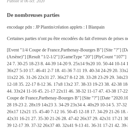
Publiée le
06 oct. 2020
De nombreuses parties
encodage pdn : JP Plantin/création applets : I Blanpain
Certaines parties n'ont pu être encodées du fait d'erreurs de prises
[Event "1/4 Coupe de France,Parthenay-Bourges B"] [Site "?"] [Date "2020.10.03"] [Round "?"] [White "Lemoine,G.(Gérard)"] [Black "Guet,A.(Arsène)"] [Result "1/2-1/2"] [GameType "20"] [PlyCount "107"] 1. 32-28 18-23 2. 38-32 12-18 3. 42-38 7-12 4. 47-42 1-7 5. 34-29 23x34 6. 39x30 20-24 7. 30-25 18-23 8. 44-39 14-20 9. 25x14 9x20 10. 50-44 10-14 11. 31-27 17-21 12. 37-31 4-9 13. 41-37 12-18 14. 31-26 7-12 15. 26x17 11x31 16. 36x27 5-10 17. 46-41 2-7 18. 41-36 7-11 19. 40-34 24-29 20. 33x24 20x40 21. 45x34 15-20 22. 37-31 12-17 23. 39-33 10-15 24. 44-39 17-22 25. 28x17 11x22 26. 31-26 22x31 27. 36x27 8-12 28. 33-28 23-29 29. 34x23 18x29 30. 39-34 29x40 31. 35x44 20-24 32. 27-21 16x27 33. 32x21 3-8 34. 28-22 12-18 35. 22-17 8-12 36. 17x8 13x2 37. 38-33 19-23 38. 42-38 18-22 39. 43-39 14-20 40. 48-43 24-29 41. 33x24 20x29 42. 44-40 9-13 43. 39-33 6-11 44. 33x24 11-16 45. 21-17 22x11 46. 38-32 11-17 47. 43-38 17-22 48. 32-27 22x31 49. 26x37 16-21 50. 38-32 13-18 51. 37-31 18-22 52. 40-34 22-28 53. 34-29 28x26 54. 29x18 1/2-1/2 [Event "1/4 Coupe de France,Parthenay-Bourges B"] [Site "?"] [Date "2020.10.03"] [Round "?"] [White "Charrier.E.(Eric)"] [Black "Sogny,A.(André)"] [Result "1/2-1/2"] [GameType "20"] [PlyCount "115"] 1. 32-28 19-23 2. 28x19 14x23 3. 34-29 23x34 4. 40x29 10-14 5. 37-32 18-23 6. 29x18 12x23 7. 41-37 14-19 8. 44-40 5-10 9. 40-34 10-14 10. 46-41 7-12 11. 32-28 23x32 12. 37x28 17-21 13. 31-26 1-7 14. 26x17 12x21 15. 45-40 7-12 16. 50-45 12-18 17. 34-29 21-26 18. 40-34 11-17 19. 28-23 19x28 20. 33x11 6x17 21. 41-37 14-19 22. 45-40 19-24 23. 49-44 24x33 24. 38x29 20-25 25. 37-31 26x37 26. 42x31 16-21 27. 35-30 21-26 28. 47-42 26x37 29. 42x31 17-21 30. 48-42 21-26 31. 42-37 18-23 32. 29x18 13x22 33. 43-38 9-13 34. 30-24 13-18 35. 38-33 4-9 36. 33-28 22x33 37. 39x28 8-12 38. 44-39 12-17 39. 37-32 26x37 40. 32x41 9-13 41. 36-31 17-21 42. 39-33 21-27 43. 31x22 18x27 44. 34-29 2-7 45. 29-23 7-12 46. 33-29 12-17 47. 40-34 27-31 48. 34-30 25x34 49. 29x40 31-36 50. 41-37 17-21 51. 28-22 21-26 52. 22-17 26-31 53. 37x26 36-41 54. 17-11 41-47 55. 11-6 47x20 56. 40-35 20-14 57. 6-1 14x46 58. 26-21 1/2-1/2 [Event "1/4 Coupe de France,Parthenay-Bourges B"] [Site "?"] [Date "2020.10.03"] [Round "?"] [White "Bernardeau,Y.(Yves)"] [Black "Bourgoin B.(Bernard)"] [Result "1-0"] [GameType "20"] [PlyCount "46"] 1. 31-27 19-23 2. 33-28 17-22 3. 28x17 11x31 4. 36x27 14-19 5. 39-33 10-14 6. 44-39 5-10 7. 50-44 6-11 8. 41-36 1-6 9. 46-41 11-17 10. 34-30 20-25 11. 36-31 25x34 12. 40x29 23x34 13. 39x30 19-24 14. 30x19 14x23 15. 41-36 10-14 16. 44-39 14-19 17. 47-41 7-11 18. 49-44 9-14 19. 33-28 17-22 20. 28x17 12x21 21. 31-26 4-9 22. 26x17 11x31 23. 36x27 8-12 { Le pion 50 a été joué deux fois dans cette partie. } 1-0 [Event "1/4 Coupe de France,Parthenay-Bourges B"] [Site "?"] [Date "2020.10.03"] [Round "?"] [White "Bernardeau,Y.(Yves)"] [Black "Bourgoin,B.(Bernard)"] [Result "1-0"] [GameType "20"] [Setup "1"] [FEN "W:W27,32,35,37,38,39,41,42,43,45,48,50:B2,3,6,9,12,13,14,15,16,18,19,23."] [PlyCount "42"] { Suite de la partie après l'erreur du pion 50. } 24. 50-44 15-20 25. 44-40 20-24 26. 41-36 2-7 27. 37-31 12-17 28. 31-26 17-22 29. 40-34 22x31 30. 36x27 14-20 31. 38-33 3-8 32. 42-38 20-25 33. 48-42 24-30 34. 35x24 19x30 35. 33-29 30-35 36. 39-33 35-40 37. 42-37 7-11 38. 43-39 13-19 39. 27-22 18x27 40. 29x18 40x29 41. 33x4 25-30 42. 32x21 16x27 43. 18-12 8x17 44. 4x36 11-16 1-0 [Event "1/4 Coupe de France,Parthenay-Bourges B"] [Site "?"] [Date "2020.10.03"] [Round "?"] [White "Mottay,G.(Gabriel)"] [Black "Baligand,G.(Ghislain)"] [Result "0-1"] [GameType "20"] [PlyCount "100"] 1. 33-28 19-23 2. 28x19 14x23 3. 34-30 10-14 4. 30-25 14-19 5. 25x14 9x20 6. 39-33 4-9 7. 33-28 20-24 8. 40-34 17-22 9. 28x17 11x22 10. 44-40 5-10 11. 49-44 10-14 12. 44-39 6-11 13. 34-30 1-6 14. 39-33 11-17 15. 32-28 23x32 16. 37x28 7-11 17. 41-37 14-20 18. 37-32 18-23 19. 40-34 12-18 20. 45-40 8-12 21. 50-45 2-8 22. 46-41 24-29 23. 33x24 20x29 24. 41-37 22x33 25. 47-41 9-14 26. 30-25 15-20 27. 34-30 33-39 28. 43x34 20-24 29. 31-26 17-22 30. 32-27 22x31 31. 36x27 11-17 32. 38-32 3-9 33. 37-31 17-22 34. 42-37 22-28 35. 48-43 12-17 36. 43-38 18-22 37. 27x18 13x22 38. 41-36 16-21 39. 38-33 29x27 40. 34-29 24x33 41. 25-20 14x34 42. 40x18 22x13 43. 31x11 6x17 44. 45-40 33-39 45. 36-31 19-24 46. 37-32 28x37 47. 31x42 21-27 48. 42-38 9-14 49. 38-33 39x28 50. 40-34 28-32 0-1 [Event "1/2 Coupe de France,Parthenay-Seilh,D1"] [Site "?"] [Date "2020.10.03"] [Round "?"] [White "Guet,,A.(Arsène)"] [Black "Ouedraogo,D.(Dasmane)"] [Result "0-1"] [GameType "20"