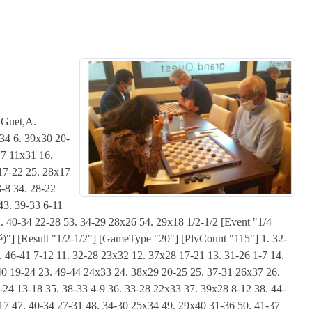
24-20 13-19 49. 35-30 32-37 50. 30-24 19x30 51. 25x34 27-31 52. 36x27 37-41 53. 38-33 41-46 54. 27-21 46-19 55. 33-29 9-14 56. 20x9 3x14 57. 43-39 19-8 58. 29-23 8x26 59. 34-29 26-31 60. 39-33 31-13 61. 33-28 11-17 62. 29-24 13x35 63. 23-18 14-20 64. 15x24 0-1 [Event "7°/8° Coupe de France,Le Mans-Parthen,D2"] [Site "?"] [Date "2020.10.04"] [Round "?"] [White "Kengue,P.(Prince)"] [Black "Bernardeau,Y.(Yves)"] [Result "1-0"] [GameType "20"] [PlyCount "109"] 1. 34-30 20-25 2. 40-34 14-20 3. 45-40 10-14 4. 50-45 5-10 5. 31-26 17-21 6. 26x17 12x21 7. 36-31 7-12