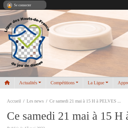
Panneau de gestion des cookies
Se connecter
Actualités
Compétitions
La Ligue
Appr
Accueil
Les news
Ce samedi 21 mai à 15 H à PELVES ...
Ce samedi 21 mai à 15 H 