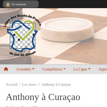
Panneau de gestion des cookies
Se connecter
Actualités
Compétitions
La Ligue
Appr
Accueil
Les news
Anthony à Curaçao
Anthony à Curaçao